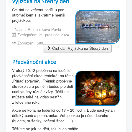
Vyjížďka na Štědrý den
Čekání na večerní nadílku pod
stromečkem si zkrátíme menší
projížďkou.
Napsal
Procházková Pavla
Zveřejněno: 21. prosinec 2024
Zobrazení: 589
Číst dál: Vyjížďka na Štědrý den
Předvánoční akce
V úterý 10.12 proběhne na loděnici
předvánoční akce tentokrát na téma
„Přiřaď správně“.
Trénink proběhne
dle rozpisu a po něm budou pro děti
nachystány různé kvízy. Těšit se
můžete také na video sestřih
z letošního roku.
Akce se koná na loděnici od 17 – 20 hodin. Bude nachystán
dětský punč a pomazánka. Vstupenkou je něco dobrého
(buchta, sušenky, pečení šneci, …).
Těšíme se jak na děti, tak jejich rodiče.