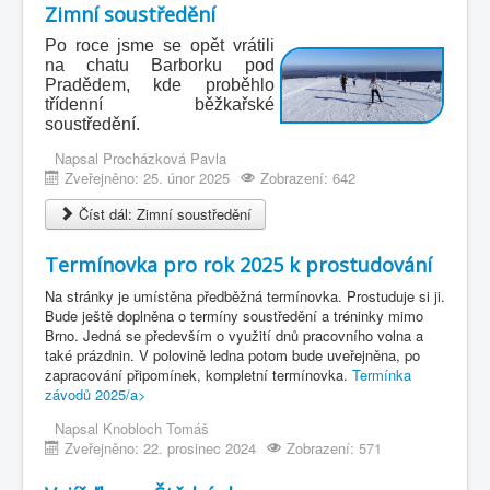
Zimní soustředění
Po roce jsme se opět vrátili
na chatu Barborku pod
Pradědem, kde proběhlo
třídenní běžkařské
soustředění.
Napsal
Procházková Pavla
Zveřejněno: 25. únor 2025
Zobrazení: 642
Číst dál: Zimní soustředění
Termínovka pro rok 2025 k prostudování
Na stránky je umístěna předběžná termínovka. Prostuduje si ji.
Bude ještě doplněna o termíny soustředění a tréninky mimo
Brno. Jedná se především o využití dnů pracovního volna a
také prázdnin. V polovině ledna potom bude uveřejněna, po
zapracování připomínek, kompletní termínovka.
Termínka
závodů 2025/a>
Napsal
Knobloch Tomáš
Zveřejněno: 22. prosinec 2024
Zobrazení: 571